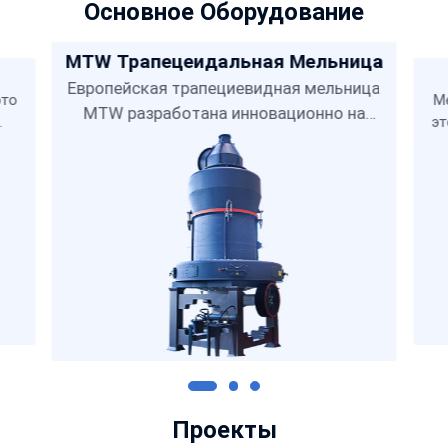
Основное Оборудование
MTW Трапецеидальная Мельница
Европейская трапециевидная мельница
это
М
MTW разработана инновационно на
эт
основе
Проекты